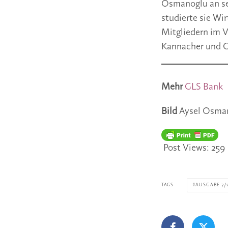
Osmanoglu an sei
studierte sie W
Mitgliedern im V
Kannacher und Ch
Mehr
GLS Bank
Bild
Aysel Osman
Post Views:
259
TAGS
AUSGABE 7/