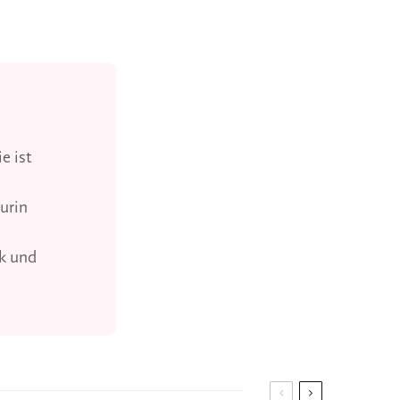
e ist
urin
k und