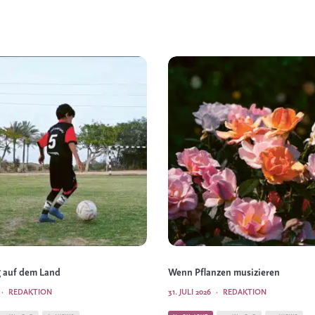
 auf dem Land
Wenn Pflanzen musizieren
·
REDAKTION
31. JULI 2026
·
REDAKTION