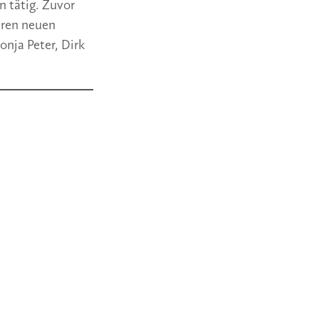
n tätig. Zuvor
eren neuen
onja Peter, Dirk