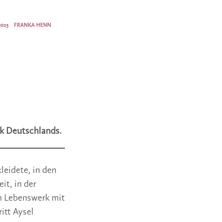
2023
FRANKA HENN
nk Deutschlands.
leidete, in den
it, in der
in Lebenswerk mit
itt Aysel