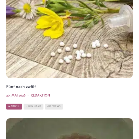
Fünf nach zwölf
20. MAI 2026
·
REDAKTION
MEDIZIN
1 MIN READ
188 VIEWS