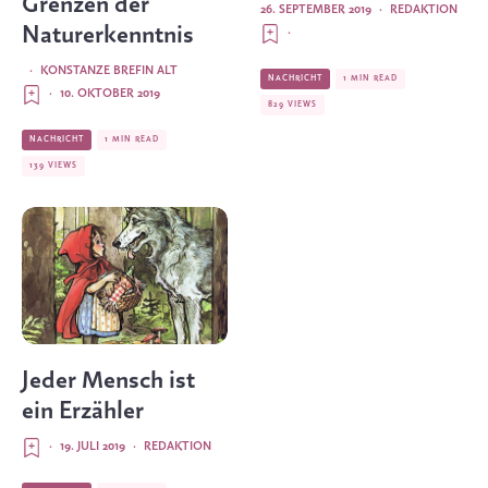
Grenzen der
26. SEPTEMBER 2019
·
REDAKTION
Naturerkenntnis
·
·
KONSTANZE BREFIN ALT
NACHRICHT
1 MIN READ
·
10. OKTOBER 2019
829 VIEWS
NACHRICHT
1 MIN READ
139 VIEWS
Jeder Mensch ist
ein Erzähler
·
19. JULI 2019
·
REDAKTION