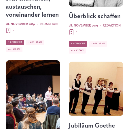
austauschen,
voneinander lernen
Überblick schaffen
28. NOVEMBER 2019
·
REDAKTION
28. NOVEMBER 2019
·
REDAKTION
·
·
NACHRICHT
1 MIN READ
NACHRICHT
1 MIN READ
312 VIEWS
222 VIEWS
Jubiläum Goethe