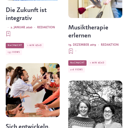
Die Zukunft ist
integrativ
Musiktherapie
·
2. JANUAR 2020
·
REDAKTION
erlernen
19. DEZEMBER 2019
·
REDAKTION
NACHRICHT
1 MIN READ
·
137 VIEWS
NACHRICHT
1 MIN READ
216 VIEWS
Sich entwickeln,