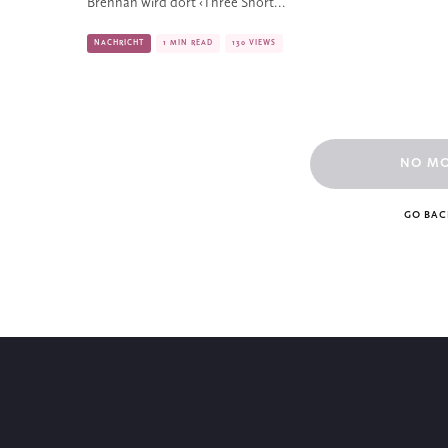
Brennan wird dort ‹Three Short...
NACHRICHT
1 MIN READ
130 VIEWS
NO M
GO BAC