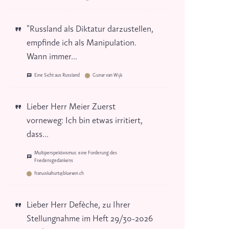
"Russland als Diktatur darzustellen,
empfinde ich als Manipulation.
Wann immer...
Eine Sicht aus Russland
Gunar van Wijk
Lieber Herr Meier Zuerst
vorneweg: Ich bin etwas irritiert,
dass...
Multiperspektivismus: eine Forderung des
Friedensgedankens
franziskahurt@bluewin.ch
Lieber Herr Defèche, zu Ihrer
Stellungnahme im Heft 29/30-2026