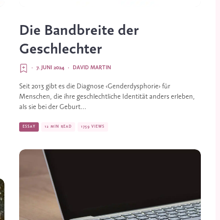
Die Bandbreite der
Geschlechter
·
7. JUNI 2024
·
DAVID MARTIN
Seit 2013 gibt es die Diagnose ‹Genderdysphorie› für
Menschen, die ihre geschlechtliche Identität anders erleben,
als sie bei der Geburt...
ESSAY
12 MIN READ
1759 VIEWS