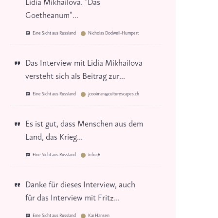
Lidia Mikhailova. "Das
Goetheanum"...
Eine Sicht aus Russland
Nicholas Dodwell-Humpert
Das Interview mit Lidia Mikhailova
versteht sich als Beitrag zur...
Eine Sicht aus Russland
jcooiman@culturescapes.ch
Es ist gut, dass Menschen aus dem
Land, das Krieg...
Eine Sicht aus Russland
info46
Danke für dieses Interview, auch
für das Interview mit Fritz...
Eine Sicht aus Russland
Kai Hansen