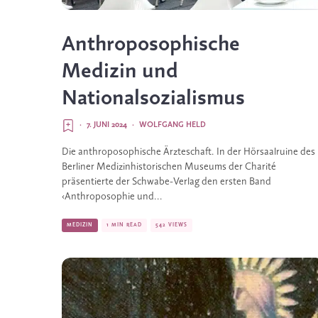
Anthroposophische
Medizin und
Nationalsozialismus
·
7. JUNI 2024
·
WOLFGANG HELD
Die anthroposophische Ärzteschaft. In der Hörsaalruine des
Berliner Medizinhistorischen Museums der Charité
präsentierte der Schwabe-Verlag den ersten Band
‹Anthroposophie und...
MEDIZIN
1 MIN READ
542 VIEWS