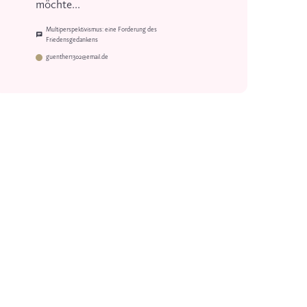
möchte...
Multiperspektivismus: eine Forderung des
Friedensgedankens
guenther1302@email.de