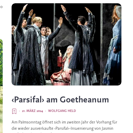
40
‹Parsifal› am Goetheanum
·
21. MÄRZ 2024
·
WOLFGANG HELD
Am Palmsonntag öffnet sich im zweiten Jahr der Vorhang für
die wieder ausverkaufte ‹Parsifal›-Inszenierung von Jasmin