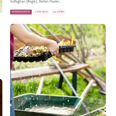
Solfaghari (Regie), Stefan Hasler...
BÜHNENKÜNSTE
1 MIN READ
379 VIEWS