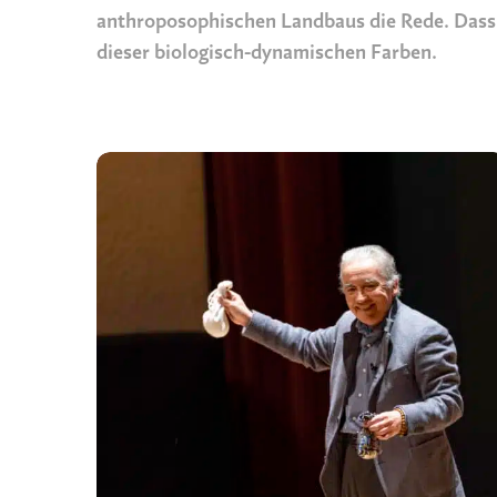
anthroposophischen Landbaus die Rede. Dass di
dieser biologisch-dynamischen Farben.