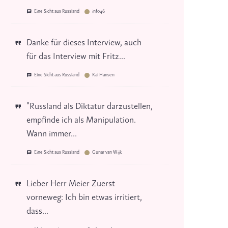
Eine Sicht aus Russland
info46
Danke für dieses Interview, auch
für das Interview mit Fritz...
Eine Sicht aus Russland
Kai Hansen
"Russland als Diktatur darzustellen,
empfinde ich als Manipulation.
Wann immer...
Eine Sicht aus Russland
Gunar van Wijk
Lieber Herr Meier Zuerst
vorneweg: Ich bin etwas irritiert,
dass...