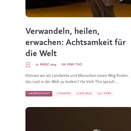
Verwandeln, heilen,
erwachen: Achtsamkeit für
die Welt
·
21. MÄRZ 2024
·
HA VINH THO
Können wir als Landwirte und Menschen einen Weg finden,
das Leid in der Welt zu lindern? Ha Vinh Tho sprach...
LANDWIRTSCHAFT
1 COMMENT
6 MIN READ
1321 VIEWS