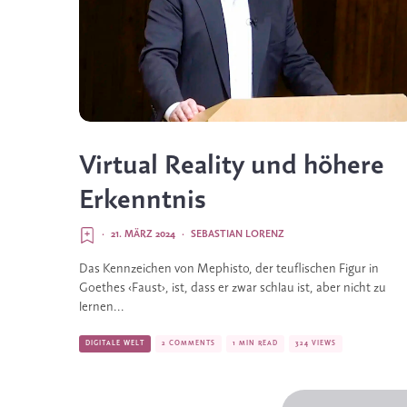
Virtual Reality und höhere
Erkenntnis
·
21. MÄRZ 2024
·
SEBASTIAN LORENZ
Das Kennzeichen von Mephisto, der teuflischen Figur in
Goethes ‹Faust›, ist, dass er zwar schlau ist, aber nicht zu
lernen...
DIGITALE WELT
2 COMMENTS
1 MIN READ
324 VIEWS