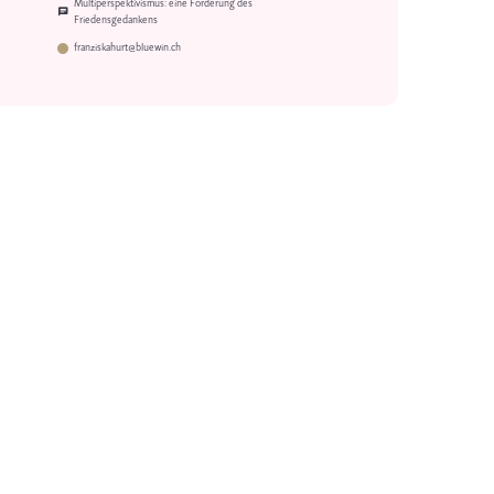
Multiperspektivismus: eine Forderung des
Friedensgedankens
franziskahurt@bluewin.ch