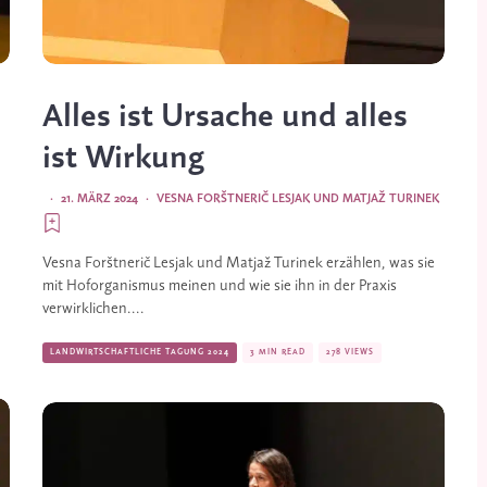
Alles ist Ursache und alles
ist Wirkung
·
21. MÄRZ 2024
·
VESNA FORŠTNERIČ LESJAK UND MATJAŽ TURINEK
Vesna Forštnerič Lesjak und Matjaž Turinek erzählen, was sie
mit Hoforganismus meinen und wie sie ihn in der Praxis
verwirklichen....
LANDWIRTSCHAFTLICHE TAGUNG 2024
3 MIN READ
278 VIEWS