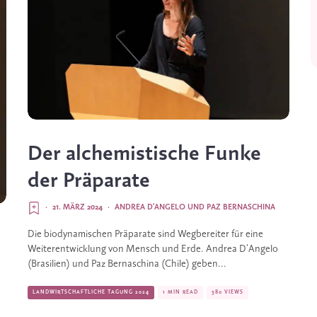
Der alchemistische Funke
der Präparate
·
21. MÄRZ 2024
·
ANDREA D’ANGELO UND PAZ BERNASCHINA
Die biodynamischen Präparate sind Wegbereiter für eine
Weiterentwicklung von Mensch und Erde. Andrea D’Angelo
(Brasilien) und Paz Bernaschina (Chile) geben...
LANDWIRTSCHAFTLICHE TAGUNG 2024
1 MIN READ
380 VIEWS