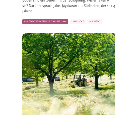
Böden sind ein Geheimnis der Schöpfung. Wie erhalten wir
sie? Darüber sprach Jakes Jayakaran aus Südindien, der seit 
Jahren...
LANDWIRTSCHAFTLICHE TAGUNG 2024
1 MIN READ
206 VIEWS