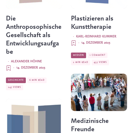
Die
Plastizieren als
Anthroposophische
Kunsttherapie
Gesellschaft als
·
KARL-REINHARD KUMMER
Entwicklungsaufga
·
14. DEZEMBER 2023
be
MEDIZIN
1 COMMENT
·
ALEXANDER HÖHNE
2 MIN READ
437 VIEWS
·
14. DEZEMBER 2023
GESCHICHTE
6 MIN READ
247 VIEWS
Medizinische
Freunde