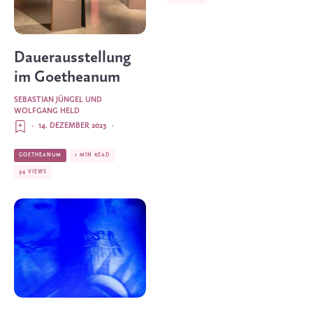
Dauerausstellung
im Goetheanum
SEBASTIAN JÜNGEL UND
WOLFGANG HELD
·
14. DEZEMBER 2023
·
GOETHEANUM
1 MIN READ
94 VIEWS