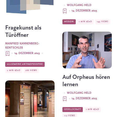
·
WOLFGANG HELD
·
14. DEZEMBER 2023
MEDIZIN
1 MIN READ
145 VIEWS
Fragekunst als
Türöffner
MANFRED KANNENBERG-
RENTSCHLER
·
14. DEZEMBER 2023
·
ALLGEMEINE ANTHROPOSOPHIE
2 MIN READ
266 VIEWS
Auf Orpheus hören
lernen
·
WOLFGANG HELD
·
14. DEZEMBER 2023
GESELLSCHAFT
1 MIN READ
117 VIEWS