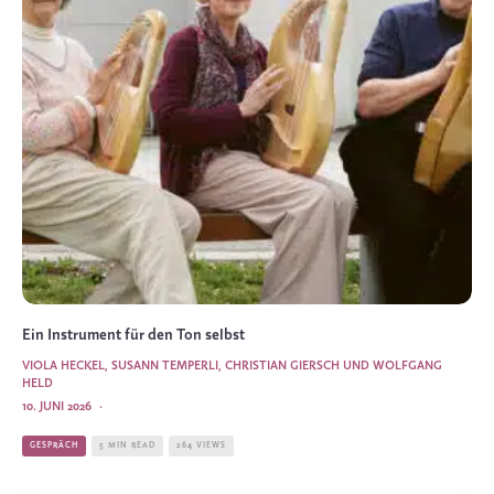
Ein Instrument für den Ton selbst
VIOLA HECKEL, SUSANN TEMPERLI, CHRISTIAN GIERSCH UND WOLFGANG
HELD
10. JUNI 2026
·
GESPRÄCH
5 MIN READ
264 VIEWS