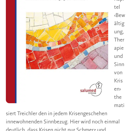
tel
‹Bew
ältig
ung,
Ther
apie
und
Sinn
von
Kris
en›
the
mati
siert Treichler den in jedem Krisengeschehen
innewohnenden Sinnbezug. Hier wird noch einmal
deutlich, dass Krisen nicht nur Schmerz und