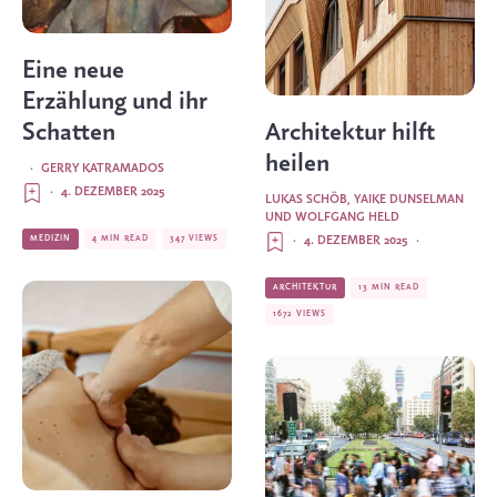
Eine neue
Erzählung und ihr
Schatten
Architektur hilft
heilen
·
GERRY KATRAMADOS
·
4. DEZEMBER 2025
LUKAS SCHÖB, YAIKE DUNSELMAN
UND WOLFGANG HELD
MEDIZIN
4 MIN READ
347 VIEWS
·
4. DEZEMBER 2025
·
ARCHITEKTUR
13 MIN READ
1672 VIEWS