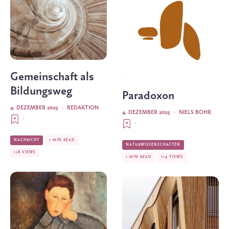
Gemeinschaft als
Bildungsweg
Paradoxon
4. DEZEMBER 2025
·
REDAKTION
4. DEZEMBER 2025
·
NIELS BOHR
·
·
NACHRICHT
1 MIN READ
NATURWISSENSCHAFTEN
118 VIEWS
1 MIN READ
114 VIEWS