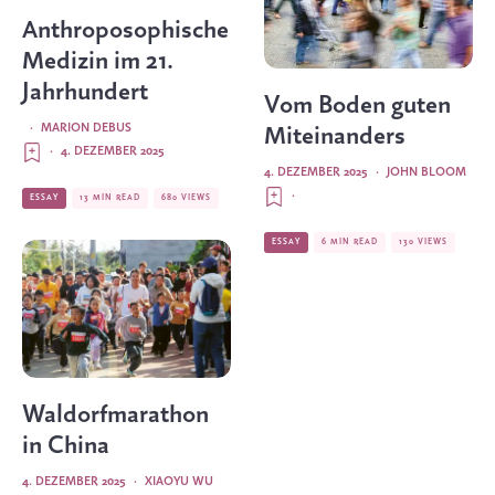
Anthroposophische
Medizin im 21.
Jahrhundert
Vom Boden guten
·
MARION DEBUS
Miteinanders
·
4. DEZEMBER 2025
4. DEZEMBER 2025
·
JOHN BLOOM
·
ESSAY
13 MIN READ
680 VIEWS
ESSAY
6 MIN READ
130 VIEWS
Waldorfmarathon
in China
4. DEZEMBER 2025
·
XIAOYU WU