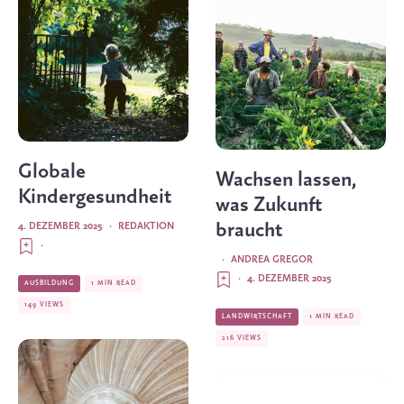
Globale
Wachsen lassen,
Kindergesundheit
was Zukunft
braucht
4. DEZEMBER 2025
·
REDAKTION
·
·
ANDREA GREGOR
·
4. DEZEMBER 2025
AUSBILDUNG
1 MIN READ
149 VIEWS
LANDWIRTSCHAFT
1 MIN READ
216 VIEWS