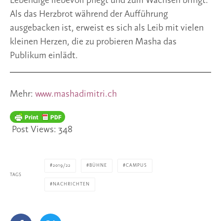
Lebendige liebevoll pflegt und zum Wachsen bringt. 
Als das Herzbrot während der Aufführung 
ausgebacken ist, erweist es sich als Leib mit vielen 
kleinen Herzen, die zu probieren Masha das 
Publikum einlädt.
Mehr: 
www.mashadimitri.ch
Post Views:
348
2019/22
BÜHNE
CAMPUS
TAGS
NACHRICHTEN