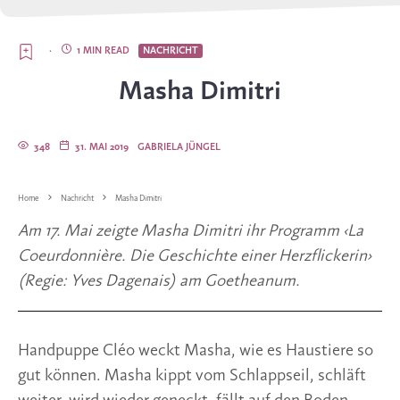
·
1 MIN READ
NACHRICHT
Masha Dimitri
348
31. MAI 2019
GABRIELA JÜNGEL
Home
Nachricht
Masha Dimitri
Am 17. Mai zeigte Masha Dimitri ihr Programm ‹La 
Coeurdonnière. Die Geschichte einer Herzflickerin› 
(Regie: Yves Dagenais) am Goetheanum.
Handpuppe Cléo weckt Masha, wie es Haustiere so 
gut können. Masha kippt vom Schlappseil, schläft 