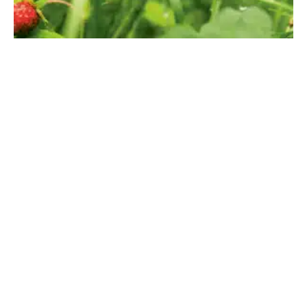
Wiesen als Genbank
17. JUNI 2026
·
REDAKTION
LANDWIRTSCHAFT
1 MIN READ
84 VIEWS