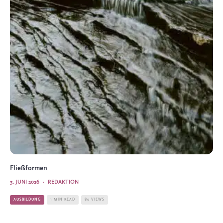
Fließformen
3. JUNI 2026
·
REDAKTION
AUSBILDUNG
1 MIN READ
80 VIEWS