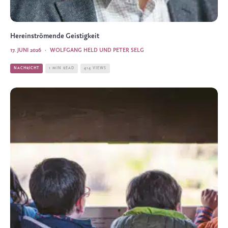
Hereinströmende Geistigkeit
17. JUNI 2026
·
WOLFGANG HELD UND PETER SELG
NACHRICHT
1 MIN READ
414 VIEWS