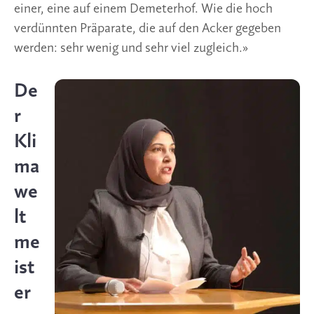
einer, eine auf einem Demeterhof. Wie die hoch
verdünnten Präparate, die auf den Acker gegeben
werden: sehr wenig und sehr viel zugleich.»
De
r
Kli
ma
we
lt
me
ist
er