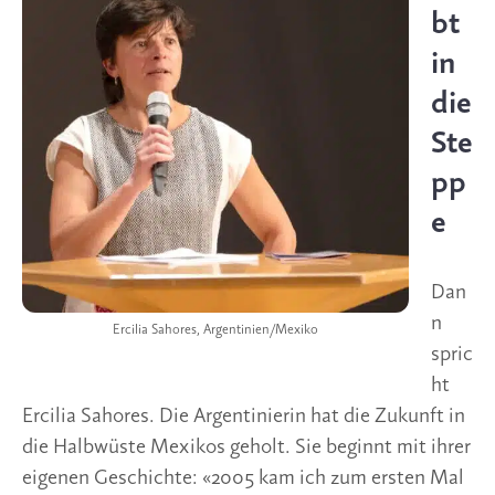
bt
in
die
Ste
pp
e
Dan
n
Ercilia Sahores, Argentinien/Mexiko
spric
ht
Ercilia Sahores. Die Argentinierin hat die Zukunft in
die Halbwüste Mexikos geholt. Sie beginnt mit ihrer
eigenen Geschichte: «2005 kam ich zum ersten Mal