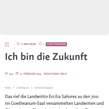
·
11 MIN READ
1
GOETHEANUM
Ich bin die Zukunft
922
21. FEBRUAR 2025
WOLFGANG HELD
Home
Goetheanum
Ich bin die Zukunft
Das rief die Landwirtin Ercilia Sahores zu den 700
im Goetheanum-Saal versammelten Landwirten und