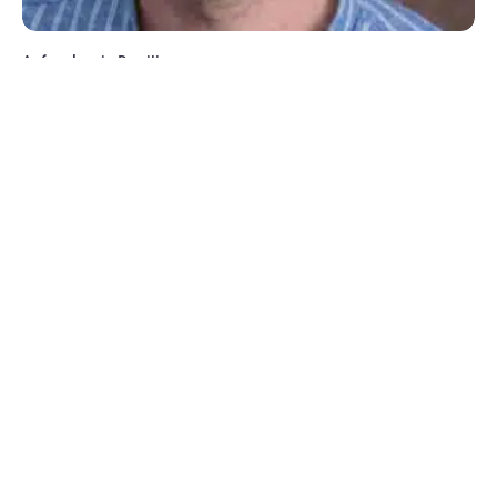
Aufwachen in Brasilien
31. JULI 2026
·
EZRA SULLIVAN
ALLGEMEINE ANTHROPOSOPHIE
1 MIN READ
61 VIEWS