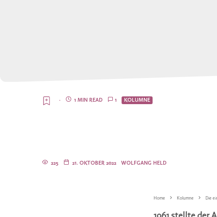
·
1 MIN READ
1
KOLUMNE
225
21. OKTOBER 2022
WOLFGANG HELD
Home
Kolumne
Die e
1961 stellte der