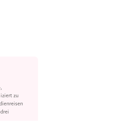
,
ziert zu
udienreisen
drei