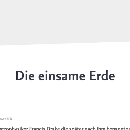
Die einsame Erde
insame Erde
 Astrophysiker Francis Drake die später nach ihm benannte