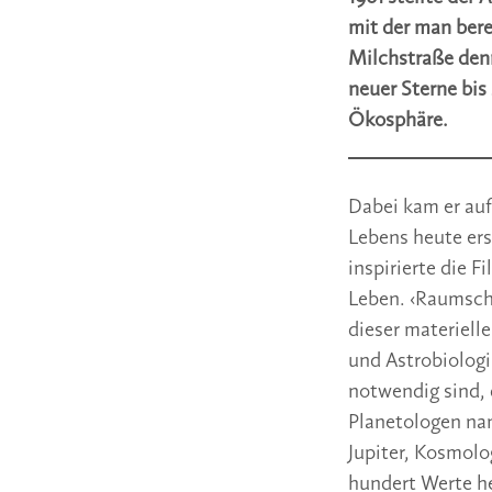
mit der man bere
Milchstraße denn
neuer Sterne bis
Ökosphäre.
Dabei kam er au
Lebens heute ers
inspirierte die
Leben. ‹Raumschi
dieser materiell
und Astrobiologi
notwendig sind, 
Planetologen na
Jupiter, Kosmol
hundert Werte he