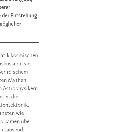
serer
e der Entstehung
möglicher
matik kosmischen
iskussion, sie
ßerirdischem
eiten Mythen
n Astrophysikern
ter, die
ttentektonik,
aneten wie
So kamen über
en tausend