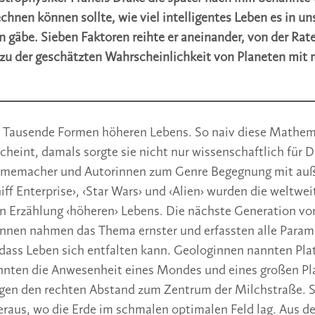
chnen können sollte, wie viel intelligentes Leben es in un
 gäbe. Sieben Faktoren reihte er aneinander, von der Rat
 zu der geschätzten Wahrscheinlichkeit von Planeten mit 
f Tausende Formen höheren Lebens. So naiv diese Mathe
cheint, damals sorgte sie nicht nur wissenschaftlich für D
 Filmemacher und Autorinnen zum Genre Begegnung mit au
ff Enterprise›, ‹Star Wars› und ‹Alien› wurden die weltw
en Erzählung ‹höheren› Lebens. Die nächste Generation vo
nnen nahmen das Thema ernster und erfassten alle Parame
dass Leben sich entfalten kann. Geologinnen nannten Pla
nnten die Anwesenheit eines Mondes und eines großen Pl
ogen den rechten Abstand zum Zentrum der Milchstraße. 
raus, wo die Erde im schmalen optimalen Feld lag. Aus d