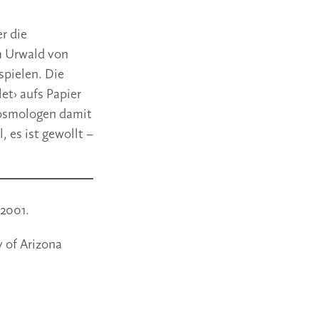
r die
m Urwald von
spielen. Die
et› aufs Papier
Kosmologen damit
, es ist gewollt –
 2001.
 of Arizona