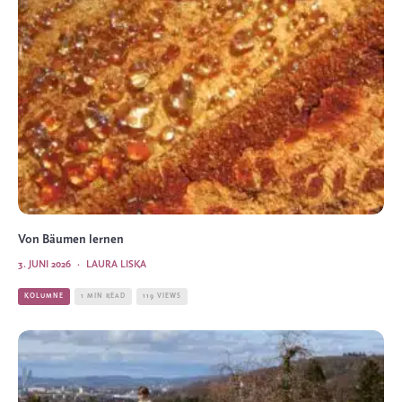
Von Bäumen lernen
3. JUNI 2026
·
LAURA LISKA
KOLUMNE
1 MIN READ
119 VIEWS