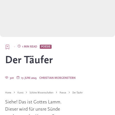
·
1 MIN READ
POESIE
Der Täufer
301
17. JUNI 2025
CHRISTIAN MORGENSTERN
Home
Kunst
Schöne Wissenschaften
Poesie
Der Täufer
Siehe! Das ist Gottes Lamm.
Dieser wird für unsre Sünde