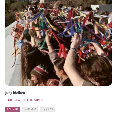
Jung bleiben
2. JULI 2026
·
GILDA BARTEL
KOLUMNE
1 MIN READ
124 VIEWS