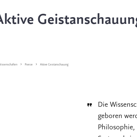
Aktive Geistanschauun
issenschaften
Poesie
Aktive Geistanschauung
Die Wissens
geboren werd
Philosophie,