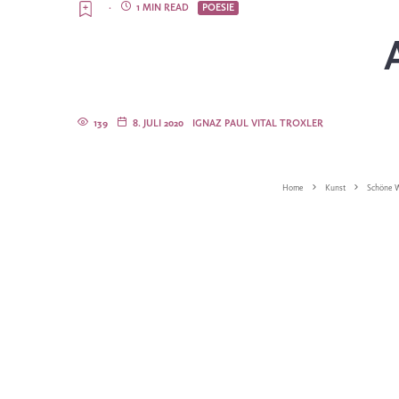
·
1 MIN READ
POESIE
139
8. JULI 2020
IGNAZ PAUL VITAL TROXLER
Home
Kunst
Schöne W