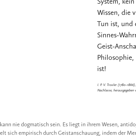
System, kein
Wissen, die v
Tun ist, und 
Sinnes-Wahr
Geist-Anscha
Philosophie,
ist!
I. P. V. Troxler (1780–1866
Nachlasse, herausgegeben vo
ann nie dogmatisch sein. Es liegt in ihrem Wesen, antid
kelt sich empirisch durch Geistanschauung, indem der Men