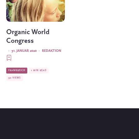
Organic World
Congress
·
31. JANUAR 2020
·
REDAKTION
FRANKREICH
1 MIN READ
90 VIEWS