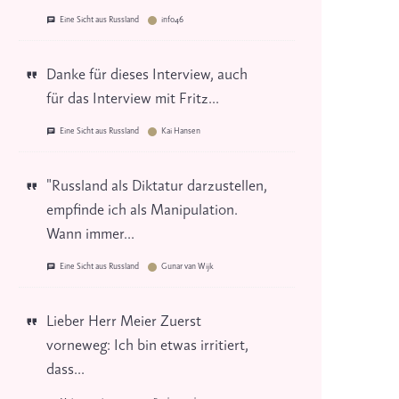
Eine Sicht aus Russland
info46
Danke für dieses Interview, auch
für das Interview mit Fritz...
Eine Sicht aus Russland
Kai Hansen
"Russland als Diktatur darzustellen,
empfinde ich als Manipulation.
Wann immer...
Eine Sicht aus Russland
Gunar van Wijk
Lieber Herr Meier Zuerst
vorneweg: Ich bin etwas irritiert,
dass...