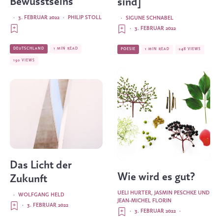
Bewusstseins
sind]
·
3. FEBRUAR 2022
·
PHILIP STOLL
·
SIGUNE SCHNABEL
·
3. FEBRUAR 2022
DEUTSCHLAND
1 MIN READ
POESIE
1 MIN READ
248 VIEWS
190 VIEWS
Das Licht der
Wie wird es gut?
Zukunft
UELI HURTER, JASMIN PESCHKE UND
·
WOLFGANG HELD
JEAN-MICHEL FLORIN
·
3. FEBRUAR 2022
·
3. FEBRUAR 2022
·