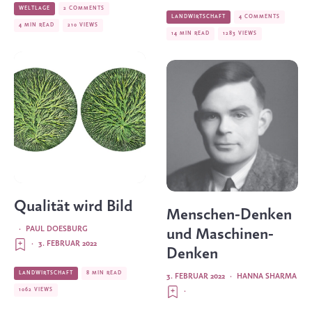
WELTLAGE
2 COMMENTS
LANDWIRTSCHAFT
4 COMMENTS
4 MIN READ
210 VIEWS
14 MIN READ
1283 VIEWS
Qualität wird Bild
Menschen-Denken
·
PAUL DOESBURG
und Maschinen-
·
3. FEBRUAR 2022
Denken
LANDWIRTSCHAFT
8 MIN READ
3. FEBRUAR 2022
·
HANNA SHARMA
1062 VIEWS
·