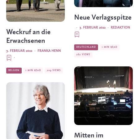
Neue Verlagsspitze
·
3. FEBRUAR 2022
·
REDAKTION
Weckruf an die
Erwachsenen
DEUTSCHLAND
1 MIN READ
3. FEBRUAR 2022
·
FRANKA HENN
262 VIEWS
·
BELGIEN
1 MIN READ
209 VIEWS
Mitten im