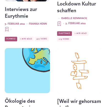
Lockdown Kultur
Interviews zur
schaffen
Eurythmie
·
ISABELLE RENNHACK
·
3. FEBRUAR 2022
3. FEBRUAR 2022
·
FRANKA HENN
·
EURYTHMIE
1 MIN READ
SCHWEIZ
1 MIN READ
407 VIEWS
219 VIEWS
Ökologie des
[Weil wir gehorsam