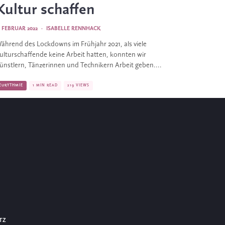
Kultur schaffen
. FEBRUAR 2022
·
ISABELLE RENNHACK
ährend des Lockdowns im Frühjahr 2021, als viele
ulturschaffende keine Arbeit hatten, konnten wir
ünstlern, Tänzerinnen und Technikern Arbeit geben....
EURYTHMIE
1 MIN READ
219 VIEWS
TZ