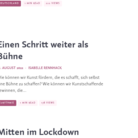
DEUTSCHLAND
1 MIN READ
222 VIEWS
Einen Schritt weiter als
Bühne
8. AUGUST 2022
·
ISABELLE RENNHACK
ie können wir Kunst fördern, die es schafft, sich selbst
ine Bühne zu schaffen? Wie können wir Kunstschaffende
ewinnen, die...
EURYTHMIE
1 MIN READ
178 VIEWS
Mitten im Lockdown