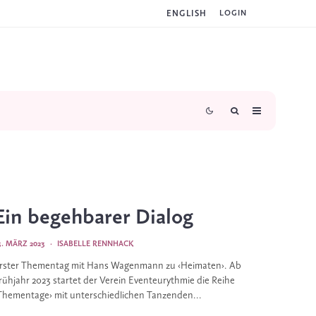
ENGLISH
LOGIN
Ein begehbarer Dialog
3. MÄRZ 2023
·
ISABELLE RENNHACK
rster Thementag mit Hans Wagenmann zu ‹Heimaten›. Ab
rühjahr 2023 startet der Verein Eventeurythmie die Reihe
Thementage› mit unterschiedlichen Tanzenden...