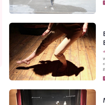
1
W
e
g