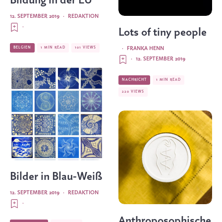
Bildung in der EU
12. SEPTEMBER 2019
·
REDAKTION
·
Lots of tiny people
·
FRANKA HENN
BELGIEN
1 MIN READ
101 VIEWS
·
12. SEPTEMBER 2019
NACHRICHT
1 MIN READ
220 VIEWS
Bilder in Blau-Weiß
12. SEPTEMBER 2019
·
REDAKTION
·
Anthroposophische