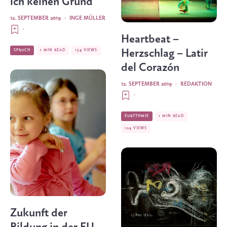
ich keinen Grund
12. SEPTEMBER 2019
·
INGE MÜLLER
·
Heartbeat –
Herzschlag – Latir
SPRUCH
1 MIN READ
134 VIEWS
del Corazón
12. SEPTEMBER 2019
·
REDAKTION
·
EURYTHMIE
1 MIN READ
104 VIEWS
Zukunft der