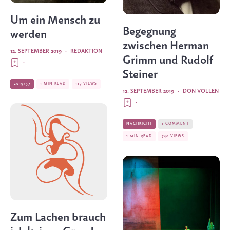
Um ein Mensch zu
Begegnung
werden
zwischen Herman
12. SEPTEMBER 2019
·
REDAKTION
Grimm und Rudolf
·
Steiner
2019/37
1 MIN READ
117 VIEWS
12. SEPTEMBER 2019
·
DON VOLLEN
·
NACHRICHT
1 COMMENT
1 MIN READ
740 VIEWS
Zum Lachen brauch