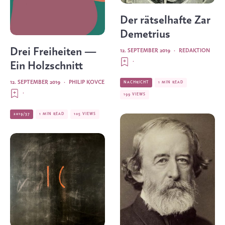
Der rätselhafte Zar
Demetrius
Drei Freiheiten —
12. SEPTEMBER 2019
·
REDAKTION
·
Ein Holzschnitt
12. SEPTEMBER 2019
·
PHILIP KOVCE
NACHRICHT
1 MIN READ
·
199 VIEWS
2019/37
1 MIN READ
105 VIEWS