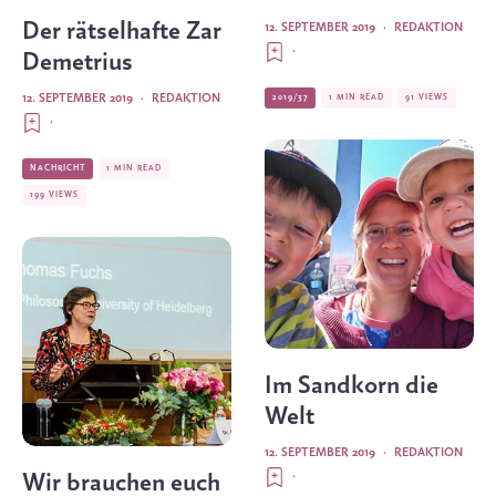
Der rätselhafte Zar
12. SEPTEMBER 2019
·
REDAKTION
·
Demetrius
12. SEPTEMBER 2019
·
REDAKTION
2019/37
1 MIN READ
91 VIEWS
·
NACHRICHT
1 MIN READ
199 VIEWS
Im Sandkorn die
Welt
12. SEPTEMBER 2019
·
REDAKTION
·
Wir brauchen euch