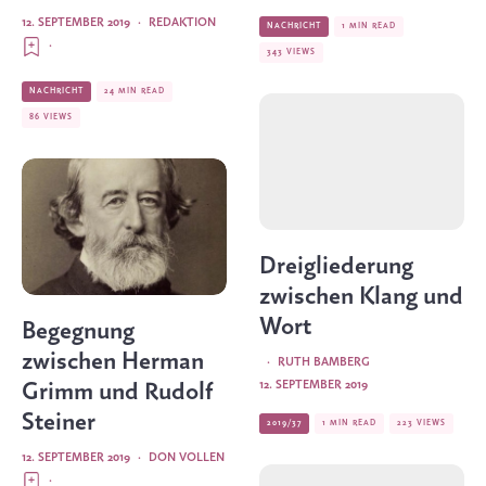
12. SEPTEMBER 2019
·
REDAKTION
NACHRICHT
1 MIN READ
·
343 VIEWS
NACHRICHT
24 MIN READ
86 VIEWS
Dreigliederung
zwischen Klang und
Wort
Begegnung
zwischen Herman
·
RUTH BAMBERG
12. SEPTEMBER 2019
Grimm und Rudolf
Steiner
2019/37
1 MIN READ
223 VIEWS
12. SEPTEMBER 2019
·
DON VOLLEN
·