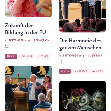
Zukunft der
Bildung in der EU
Die Harmonie des
12. SEPTEMBER 2019
·
REDAKTION
·
ganzen Menschen
12. SEPTEMBER 2019
·
SVEN SAAR
BELGIEN
1 MIN READ
101 VIEWS
·
2019/37
27 MIN READ
513 VIEWS