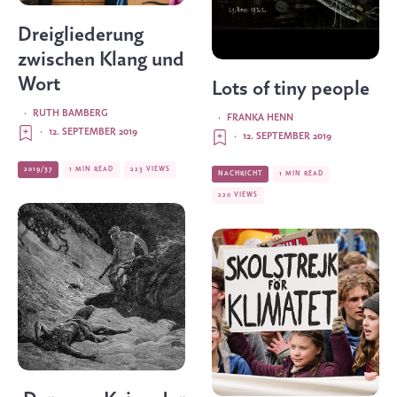
Dreigliederung
zwischen Klang und
Wort
Lots of tiny people
·
RUTH BAMBERG
·
FRANKA HENN
·
12. SEPTEMBER 2019
·
12. SEPTEMBER 2019
2019/37
1 MIN READ
223 VIEWS
NACHRICHT
1 MIN READ
220 VIEWS