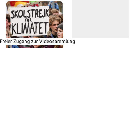
Anthroposophische
Medizin auf
Hingabe für das
Rezept?
Andere
12. SEPTEMBER 2019
·
REDAKTION
12. SEPTEMBER 2019
·
REDAKTION
DEUTSCHLAND
1 MIN READ
251 VIEWS
ZUSCHRIFT
1 MIN READ
148 VIEWS