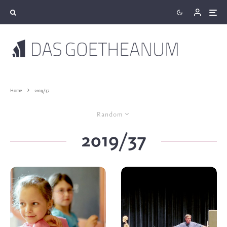
Home
2019/37
Random
2019/37