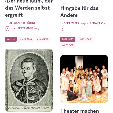
‹Der neue Kain›, der
das Werden selbst
Hingabe für das
ergreift
Andere
·
ALEXANDER HÖHNE
12. SEPTEMBER 2019
·
REDAKTION
·
12. SEPTEMBER 2019
·
2019/37
5 MIN READ
463 VIEWS
ZUSCHRIFT
1 MIN READ
148 VIEWS
Theater machen