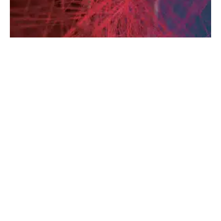
Ein frischer Blick
28. MAI 2026
·
REDAKTION
AUSBILDUNG
1 MIN READ
85 VIEWS