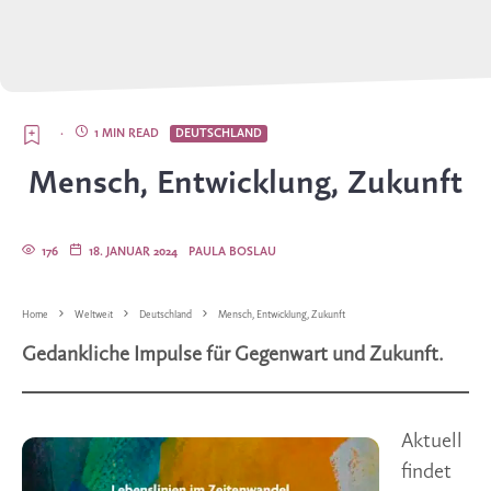
·
1 MIN READ
DEUTSCHLAND
Mensch, Entwicklung, Zukunft
176
18. JANUAR 2024
PAULA BOSLAU
Home
Weltweit
Deutschland
Mensch, Entwicklung, Zukunft
Gedankliche Impulse für Gegenwart und Zukunft.
Aktuell
findet