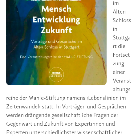
im
Alten
Schloss
in
Stuttga
rt die
Fortset
zung
einer
Veranst
altungs
reihe der Mahle-Stiftung namens ‹Lebenslinien im
Zeitenwandel› statt. In Vorträgen und Gesprächen
werden drängende gesellschaftliche Fragen der
Gegenwart und Zukunft von Expertinnen und
Experten unterschiedlichster wissenschaftlicher