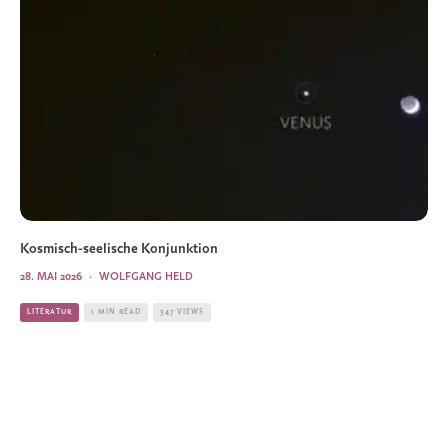
Kosmisch-seelische Konjunktion
28. MAI 2026
·
WOLFGANG HELD
LITERATUR
1 MIN READ
347 VIEWS