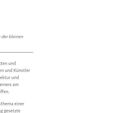
der kleinen 
ten und 
n und Künstler 
ektur und 
iners am 
ffen. 
sthema einer 
 gesetzte 