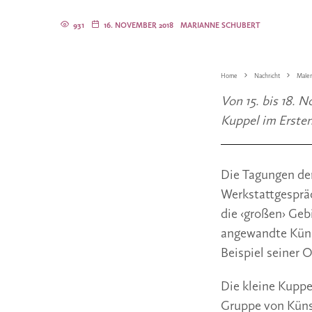
931
16. NOVEMBER 2018
MARIANNE SCHUBERT
Home
Nachricht
Maler
Von 15. bis 18. 
Kuppel im Erste
Die Tagungen der
Werkstattgesprä
die ‹großen› Geb
angewandte Küns
Beispiel seiner O
Die kleine Kuppe
Gruppe von Künst