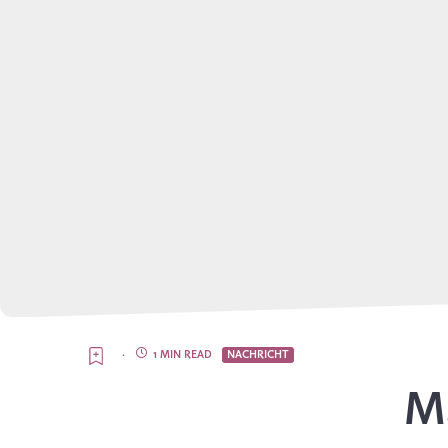
·
1 MIN READ
NACHRICHT
Ma