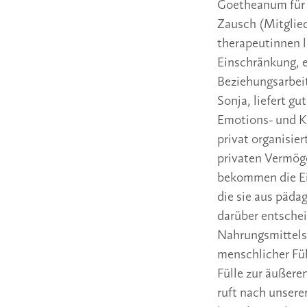
Goetheanum für 
Zausch (Mitglied
therapeutinnen l
Einschränkung, e
Beziehungsarbeit
Sonja, liefert gu
Emotions- und K
privat organisier
privaten Vermöge
bekommen die Ei
die sie aus päda
darüber entschei
Nahrungsmittelsp
menschlicher Fül
Fülle zur äußere
ruft nach unserer