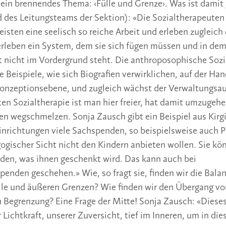
ein brennendes Thema: ‹Fülle und Grenze›. Was ist damit
 des Leitungsteams der Sektion): «Die Sozialtherapeuten
eisten eine seelisch so reiche Arbeit und erleben zugleic
rleben ein System, dem sie sich fügen müssen und in de
 nicht im Vordergrund steht. Die anthroposophische Sozia
te Beispiele, wie sich Biografien verwirklichen, auf der H
onzeptionsebene, und zugleich wächst der Verwaltungsau
ten Sozialtherapie ist man hier freier, hat damit umzugehe
n wegschmelzen. Sonja Zausch gibt ein Beispiel aus Kirgi
nrichtungen viele Sachspenden, so beispielsweise auch P
gogischer Sicht nicht den Kindern anbieten wollen. Sie kö
den, was ihnen geschenkt wird. Das kann auch bei
enden geschehen.» Wie, so fragt sie, finden wir die Bala
le und äußeren Grenzen? Wie finden wir den Übergang vo
n Begrenzung? Eine Frage der Mitte! Sonja Zausch: «Dies
 Lichtkraft, unserer Zuversicht, tief im Inneren, um in die