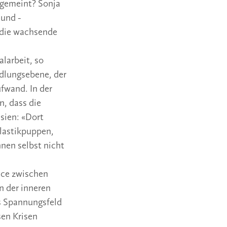
 gemeint? Sonja
 und -
h die wachsende
m
larbeit, so
andlungsebene, der
fwand. In der
n, dass die
sien: «Dort
lastikpuppen,
nnen selbst nicht
nce zwischen
n der inneren
es Spannungsfeld
sen Krisen