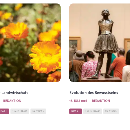
 Landwirtschaft
Evolution des Bewusstseins
·
REDAKTION
16. JULI 2026
·
REDAKTION
CHAFT
1 MIN READ
62 VIEWS
KUNST
1 MIN READ
89 VIEWS