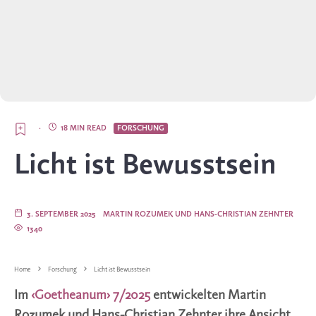
·
18 MIN READ
FORSCHUNG
Licht ist Bewusstsein
3. SEPTEMBER 2025
MARTIN ROZUMEK UND HANS-CHRISTIAN ZEHNTER
1340
Home
Forschung
Licht ist Bewusstsein
Im
‹Goetheanum› 7/2025
entwickelten Martin
Rozumek und Hans-Christian Zehnter ihre Ansicht,