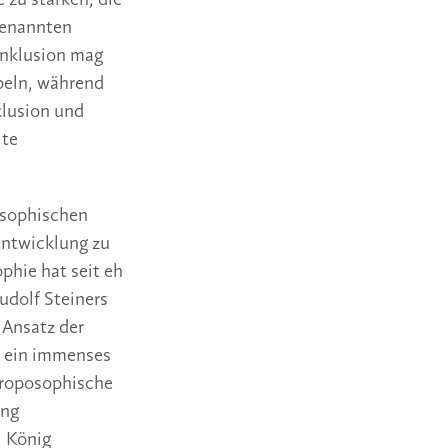
genannten
 Inklusion mag
mpeln, während
klusion und
lte
osophischen
Entwicklung zu
phie hat seit eh
udolf Steiners
 Ansatz der
t ein immenses
throposophische
ung
l König