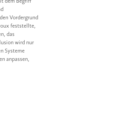
it dem Begriff
nd
n den Vordergrund
oux feststellte,
en, das
usion wird nur
en Systeme
ten anpassen,