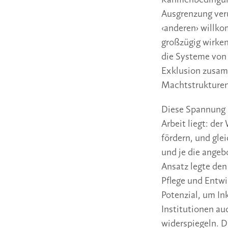
Ausgrenzung ver
‹anderen› willko
großzügig wirken
die Systeme von 
Exklusion zusamm
Machtstrukturen 
Diese Spannung 
Arbeit liegt: de
fördern, und gle
und je die angeb
Ansatz legte den
Pflege und Entwi
Potenzial, um In
Institutionen au
widerspiegeln. D