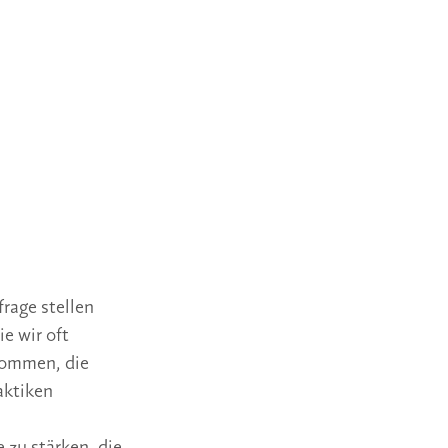
frage stellen
ie wir oft
nommen, die
aktiken
 zu stärken, die