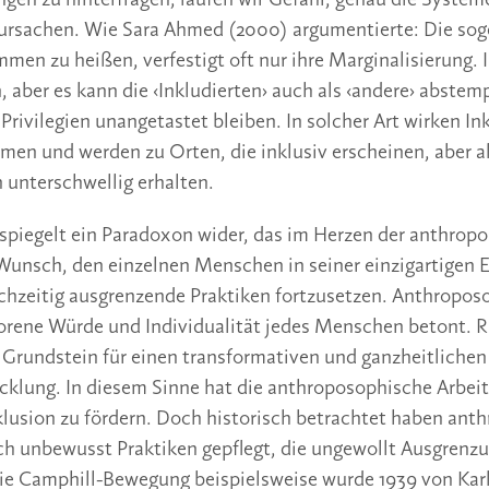
ursachen. Wie Sara Ahmed (2000) argumentierte: Die so
mmen zu heißen, verfestigt oft nur ihre Marginalisierung.
, aber es kann die ‹Inkludierten› auch als ‹andere› abste
Privilegien unangetastet bleiben. In solcher Art wirken In
en und werden zu Orten, die inklusiv erscheinen, aber a
unterschwellig erhalten.
spiegelt ein Paradoxon wider, das im Herzen der anthrop
r Wunsch, den einzelnen Menschen in seiner einzigartigen 
ichzeitig ausgrenzende Praktiken fortzusetzen. Anthroposo
orene Würde und Individualität jedes Menschen betont. R
 Grundstein für einen transformativen und ganzheitlichen
cklung. In diesem Sinne hat die anthroposophische Arbei
klusion zu fördern. Doch historisch betrachtet haben an
ch unbewusst Praktiken gepflegt, die ungewollt Ausgrenz
ie Camphill-Bewegung beispielsweise wurde 1939 von Kar