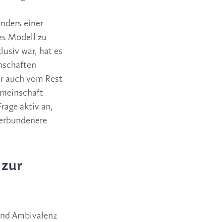
nders einer
s Modell zu
lusiv war, hat es
nschaften
er auch vom Rest
emeinschaft
rage aktiv an,
verbundenere
 zur
und Ambivalenz