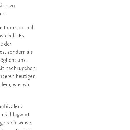
sion zu
len.
m International
wickelt. Es
e der
es, sondern als
öglicht uns,
eit nachzugehen.
 unseren heutigen
 dem, was wir
Ambivalenz
nem Schlagwort
nge Sichtweise