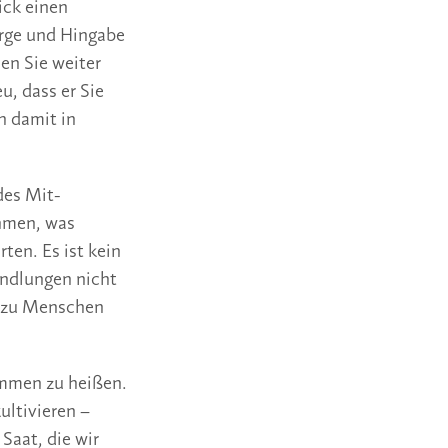
ick einen
orge und Hingabe
uen Sie weiter
u, dass er Sie
h damit in
des Mit-
hmen, was
ten. Es ist kein
andlungen nicht
n zu Menschen
ommen zu heißen.
ltivieren –
Saat, die wir