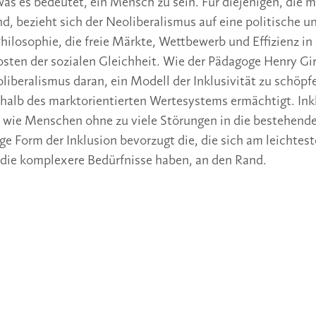
was es bedeutet, ein Mensch zu sein. Für diejenigen, die m
nd, bezieht sich der Neoliberalismus auf eine politische u
Philosophie, die freie Märkte, Wettbewerb und Effizienz i
Kosten der sozialen Gleichheit. Wie der Pädagoge Henry Gir
oliberalismus daran, ein Modell der Inklusivität zu schöpf
alb des marktorientierten Wertesystems ermächtigt. Inkl
 wie Menschen ohne zu viele Störungen in die bestehend
ge Form der Inklusion bevorzugt die, die sich am leichtes
 die komplexere Bedürfnisse haben, an den Rand.