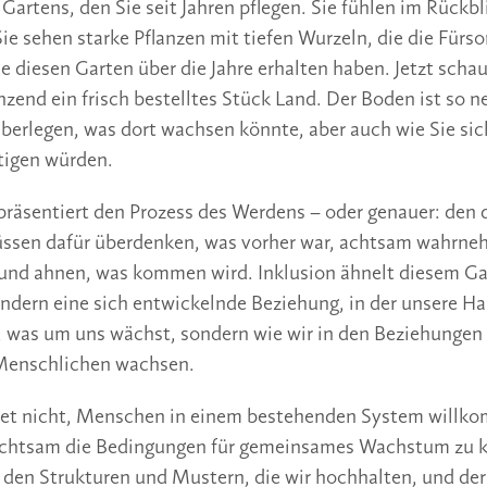
artens, den Sie seit Jahren pflegen. Sie fühlen im Rückbl
Sie sehen starke Pflanzen mit tiefen Wurzeln, die die Fürs
ie diesen Garten über die Jahre erhalten haben. Jetzt scha
zend ein frisch bestelltes Stück Land. Der Boden ist so ne
 überlegen, was dort wachsen könnte, aber auch wie Sie sic
tigen würden.
präsentiert den Prozess des Werdens – oder genauer: den 
ssen dafür überdenken, was vorher war, achtsam wahrne
 und ahnen, was kommen wird. Inklusion ähnelt diesem Gar
ondern eine sich entwickelnde Beziehung, in der unsere H
n, was um uns wächst, sondern wie wir in den Beziehunge
Menschlichen wachsen.
tet nicht, Menschen in einem bestehenden System willk
achtsam die Bedingungen für gemeinsames Wachstum zu ku
en Strukturen und Mustern, die wir hochhalten, und der 