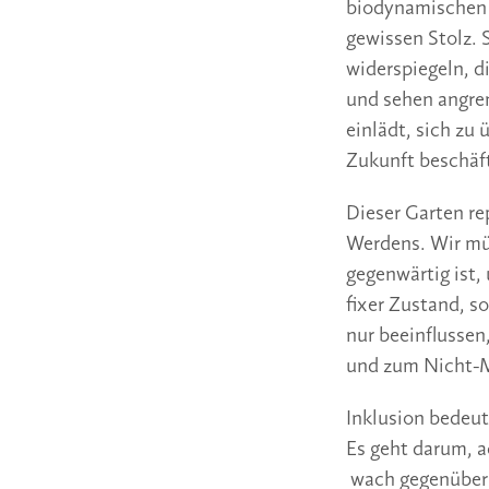
biodynamischen G
gewissen Stolz. 
widerspiegeln, d
und sehen angren
einlädt, sich zu
Zukunft beschäf
Dieser Garten re
Werdens. Wir mü
gegenwärtig ist,
fixer Zustand, s
nur beeinflusse
und zum Nicht-
Inklusion bedeu
Es geht darum, 
wach gegenüber d