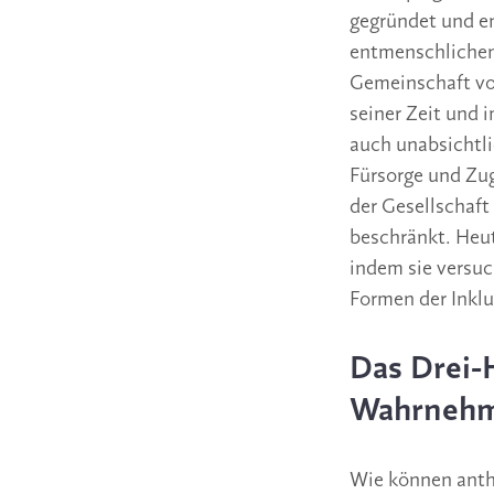
gegründet und en
entmenschlichen
Gemeinschaft vo
seiner Zeit und i
auch unabsichtl
Fürsorge und Zu
der Gesellschaft
beschränkt. Heut
indem sie versuc
Formen der Inklu
Das Drei-
Wahrneh
Wie können anth