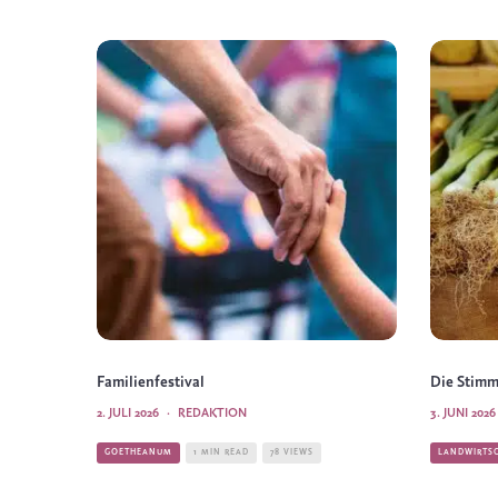
Familienfestival
Die Stim
2. JULI 2026
·
REDAKTION
3. JUNI 2026
GOETHEANUM
1 MIN READ
78 VIEWS
LANDWIRTS