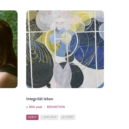
Integrität leben
7. MAI 2026
·
REDAKTION
KUNST
1 MIN READ
96 VIEWS