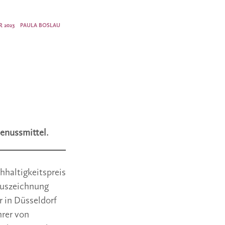
 2023
PAULA BOSLAU
enussmittel.
haltigkeitspreis
Auszeichnung
r in Düsseldorf
hrer von