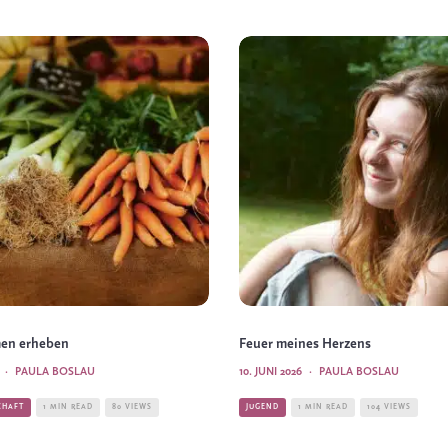
men erheben
Feuer meines Herzens
·
PAULA BOSLAU
10. JUNI 2026
·
PAULA BOSLAU
CHAFT
1 MIN READ
80 VIEWS
JUGEND
1 MIN READ
104 VIEWS