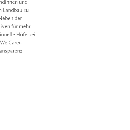
undinnen und
m Landbau zu
 Neben der
tiven für mehr
ionelle Höfe bei
‹We Care›-
ransparenz
.