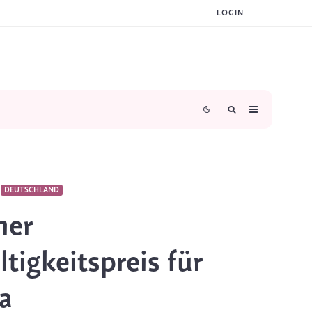
LOGIN
DEUTSCHLAND
her
tigkeitspreis für
a