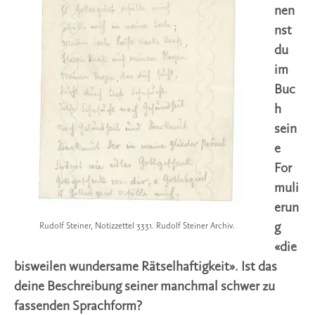
nen
nst
du
im
Buc
h
sein
e
For
muli
erun
g
Rudolf Steiner, Notizzettel 3331. Rudolf Steiner Archiv.
«die
bisweilen wundersame Rätselhaftigkeit». Ist das
deine Beschreibung seiner manchmal schwer zu
fassenden Sprachform?