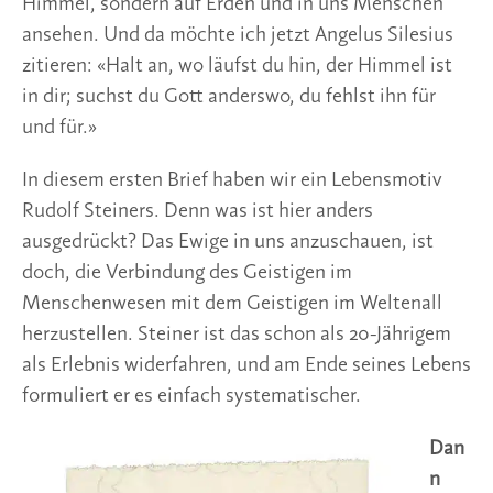
Himmel, sondern auf Erden und in uns Menschen
ansehen. Und da möchte ich jetzt Angelus Silesius
zitieren: «Halt an, wo läufst du hin, der Himmel ist
in dir; suchst du Gott anderswo, du fehlst ihn für
und für.»
In diesem ersten Brief haben wir ein Lebensmotiv
Rudolf Steiners. Denn was ist hier anders
ausgedrückt? Das Ewige in uns anzuschauen, ist
doch, die Verbindung des Geistigen im
Menschenwesen mit dem Geistigen im Weltenall
herzustellen. Steiner ist das schon als 20-Jährigem
als Erlebnis widerfahren, und am Ende seines Lebens
formuliert er es einfach systematischer.
Dan
n