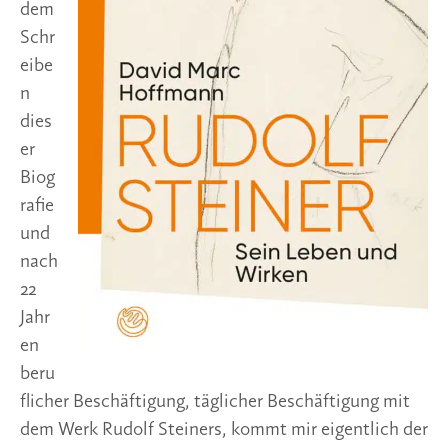
dem
Schr
eibe
n
dies
er
Biog
rafie
und
nach
22
Jahr
en
beru
flicher Beschäftigung, täglicher Beschäftigung mit
dem Werk Rudolf Steiners, kommt mir eigentlich der