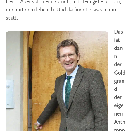
frei. – Aber solch ein Spruch, mit dem gehe ich um,
und mit dem lebe ich. Und da findet etwas in mir
statt.
Das
ist
dan
n
der
Gold
grun
d
der
eige
nen
Anth
ropo