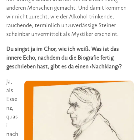
anderen Menschen gemacht. Und damit kommen
wir nicht zurecht, wie der Alkohol trinkende,
rauchende, terminlich unzuverlässige Steiner
scheinbar unvermittelt als Mystiker erscheint.
Du singst ja im Chor, wie ich weiß. Was ist das
innere Echo, nachdem du die Biografie fertig
geschrieben hast, gibt es da einen ‹Nachklang›?
Ja,
als
Esse
nz,
quas
i
nach