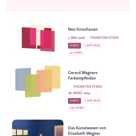
Neu hinschauen
7. MAI 2026
·
THORSTEN STEEN
KUNST
1 MIN READ
42 VIEWS
Gerard Wagners
Farbempfinden
·
THORSTEN STEEN
28. MÄRZ 2024
KUNST
2 MIN READ
265 VIEWS
Das Kunstwesen von
Elisabeth Wagner