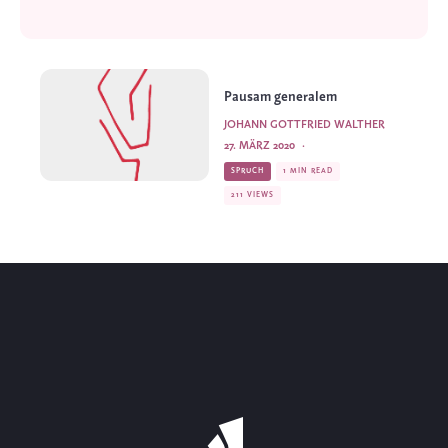
Pausam generalem
JOHANN GOTTFRIED WALTHER
27. MÄRZ 2020
·
SPRUCH
1 MIN READ
211 VIEWS