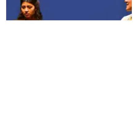
Teuflische Ellipsen
13. MAI 2026
·
REDAKTION