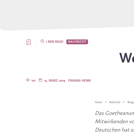
·
1 MIN READ
NACHRICHT
We
101
15. MÄRZ 2019
FRANKA HENN
Home
Nachricht
Wegwe
Das Goetheanum-
Mitwirkenden vor
Deutschen hat si