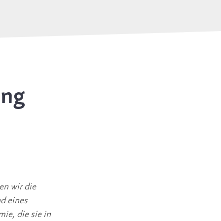
ung
 wir die 
d eines 
e, die sie in 