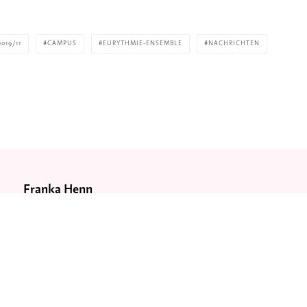
2019/11
CAMPUS
EURYTHMIE-ENSEMBLE
NACHRICHTEN
Franka Henn
Franka Henn arbeitet als Autorin und Eurythmistin. Si
künstlerischer und sozial orientierter Eurythmie ausg
Zwischen 2018 und 2025 war sie Redakteurin für Das
Goetheanum. Heute leitet sie den Bereich Fachkom
für die Sektion für Heilpädagogik und inklusive sozia