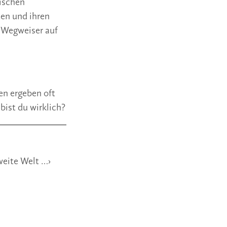
ischen 
en und ihren 
 Wegweiser auf 
n ergeben oft 
ist du wirklich?
weite Welt …›