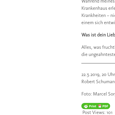
Während meines P
Krankenhaus erle
Krankheiten – ni
einem sich entw
Was ist dein Lie
Alles, was fruch
die ungeahnteste
22.3.2019, 20 Uh
Robert Schumann 
Foto: Marcel So
Post Views:
101