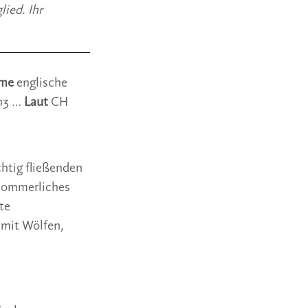
ied. Ihr 
me 
englische 
13 … 
Laut 
CH
htig fließenden 
sommerliches 
e 
mit Wölfen, 