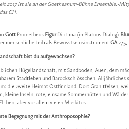
Seit 2017 ist sie an der Goethe­anum-Bühne Ensemble.-Mitgl
 das CH.
ho 
Gott 
Prometheus 
Figur 
Diotima (in Platons Dialog) 
Blu
er menschliche Leib als Bewusstseinsinstrument 
GA 
275, 
 Landschaft bist du aufgewachsen?  
lieblichen Hügellandschaft, mit Sandboden, Auen, dem mäc
ubarem Stadtleben und Barockschlösschen. Alljährliches 
: die zweite Heimat Ostfinnland. Dort Granit­felsen, weit
, kleine Inseln, rote, einsame Sommerhütten und Wälder 
Elchen, aber vor allem vielen Moskitos …
rste Begegnung mit der Anthroposophie? 