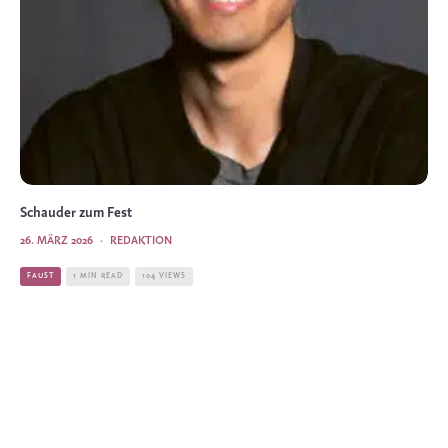
Schauder zum Fest
26. MÄRZ 2026
·
REDAKTION
FAUST
1 MIN READ
104 VIEWS