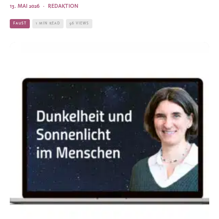
13. MAI 2026
·
REDAKTION
FAUST
1 MIN READ
96 VIEWS