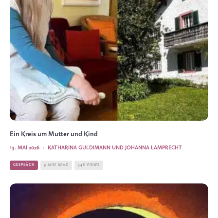
Ein Kreis um Mutter und Kind
13. MAI 2026
·
KATHARINA GULDIMANN UND JOHANNA LAMPRECHT
GESPRÄCH
9 MIN READ
548 VIEWS