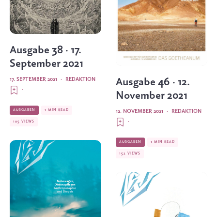
Ausgabe 38 · 17.
September 2021
Ausgabe 46 · 12.
17. SEPTEMBER 2021
·
REDAKTION
·
November 2021
AUSGABEN
1 MIN READ
12. NOVEMBER 2021
·
REDAKTION
·
105 VIEWS
AUSGABEN
1 MIN READ
152 VIEWS