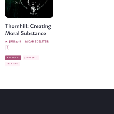
Thornhill: Creating
Moral Substance
15. JUNI 2018
·
MICAH EDELSTEIN
·
NACHRICHT
3 MIN READ
104 VIEWS