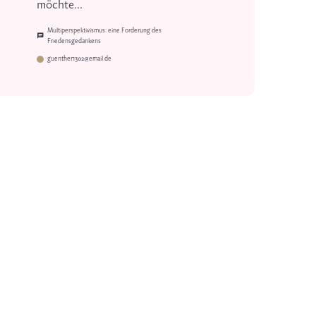
möchte...
Multiperspektivismus: eine Forderung des
Friedensgedankens
guenther1302@email.de