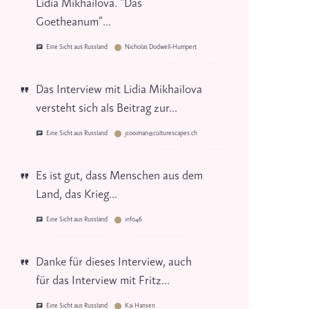
Lidia Mikhailova. "Das
Goetheanum"...
Eine Sicht aus Russland
Nicholas Dodwell-Humpert
Das Interview mit Lidia Mikhailova
versteht sich als Beitrag zur...
Eine Sicht aus Russland
jcooiman@culturescapes.ch
Es ist gut, dass Menschen aus dem
Land, das Krieg...
Eine Sicht aus Russland
info46
Danke für dieses Interview, auch
für das Interview mit Fritz...
Eine Sicht aus Russland
Kai Hansen