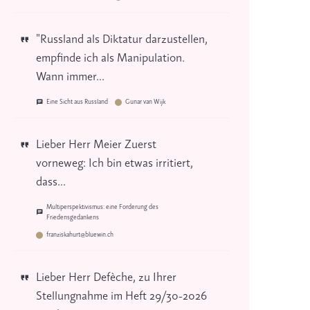
"Russland als Diktatur darzustellen,
empfinde ich als Manipulation.
Wann immer...
Eine Sicht aus Russland
Gunar van Wijk
Lieber Herr Meier Zuerst
vorneweg: Ich bin etwas irritiert,
dass...
Multiperspektivismus: eine Forderung des
Friedensgedankens
franziskahurt@bluewin.ch
Lieber Herr Defèche, zu Ihrer
Stellungnahme im Heft 29/30-2026