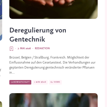
Deregulierung von
Gentechnik
·
7. MAI 2026
·
REDAKTION
Brüssel, Belgien / Straßburg, Frankreich. Möglichkeit der
Einflussnahme auf den Gesetzestext. Die Verhandlungen zur
geplanten Deregulierung gentechnisch veränderter Pflanzen
f
in...
n
LANDWIRTSCHAFT
1 MIN READ
62 VIEWS