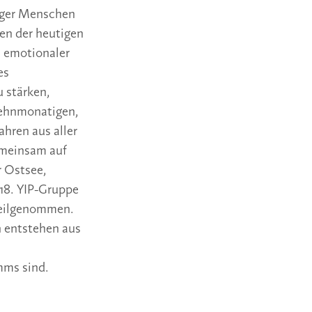
unger Menschen
en der heutigen
, emotionaler
es
u stärken,
 zehnmonatigen,
ahren aus aller
gemeinsam auf
 Ostsee,
18. YIP-Gruppe
teilgenommen.
n entstehen aus
mms sind.