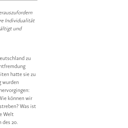
herauszufordern
e Individualität
ältigt und
Deutschland zu
 Entfremdung
ten hatte sie zu
g wurden
hervorgingen:
 Wie können wir
treben? Was ist
ge Welt
 des 20.