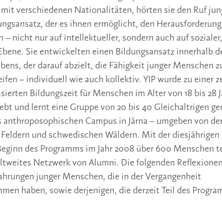
mit verschiedenen Nationalitäten, hörten sie den Ruf j
ngsansatz, der es ihnen ermöglicht, den Herausforderung
 – nicht nur auf intellektueller, sondern auch auf sozialer
Ebene. Sie entwickelten einen Bildungsansatz innerhalb d
ens, der darauf abzielt, die Fähigkeit junger Menschen z
reifen – individuell wie auch kollektiv. YIP wurde zu einer
ierten Bildungszeit für Menschen im Alter von 18 bis 28 J
 lebt und lernt eine Gruppe von 20 bis 40 Gleichaltrigen 
 anthroposophischen Campus in Järna – umgeben von der
Feldern und schwedischen Wäldern. Mit der diesjährigen 
Beginn des Programms im Jahr 2008 über 600 Menschen 
eltweites Netzwerk von Alumni. Die folgenden Reflexione
ahrungen junger Menschen, die in der Vergangenheit
men haben, sowie derjenigen, die derzeit Teil des Progra