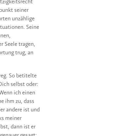
tzigkeitsrecht
punkt seiner
hrten unzählige
tuationen. Seine
enen,
r Seele tragen,
ortung trug, an
eg. So betitelte
ich selbst oder:
«Wenn ich einen
he ihm zu, dass
er andere ist und
rks meiner
st, dann ist er
genauer gesagt: