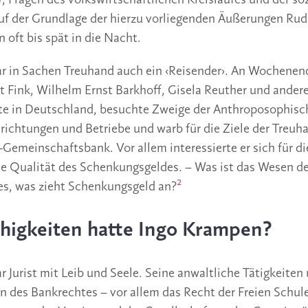
 Fragen des volkswirtschaftlichen Kreislaufes und der so
uf der Grundlage der hierzu vorliegenden Äußerungen Rudo
 oft bis spät in die Nacht.
r in Sachen Treuhand auch ein ‹Reisender›. An Wochenend
ert Fink, Wilhelm Ernst Barkhoff, Gisela Reuther und ander
te in Deutschland, besuchte Zweige der Anthroposophisc
nrichtungen und Betriebe und warb für die Ziele der Treuh
emeinschaftsbank. Vor allem interessierte er sich für di
e Qualität des Schenkungsgeldes. – Was ist das Wesen d
2
s, was zieht Schenkungsgeld an?
higkeiten hatte Ingo Krampen?
 Jurist mit Leib und Seele. Seine anwaltliche Tätigkeiten
 des Bankrechtes – vor allem das Recht der Freien Schule