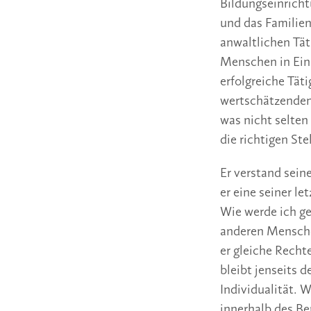
Bildungseinricht
und das Familie
anwaltlichen Tät
Menschen in Ein
erfolgreiche Tät
wertschätzenden
was nicht selten
die richtigen Ste
Er verstand sein
er eine seiner l
Wie werde ich ge
anderen Menschen
er gleiche Recht
bleibt jenseits 
Individualität. 
innerhalb des B