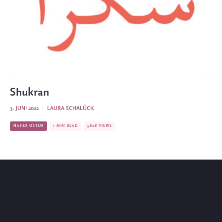
Shukran
3. JUNI 2022
·
LAURA SCHALÜCK
NAHER OSTEN
1 MIN READ
5608 VIEWS