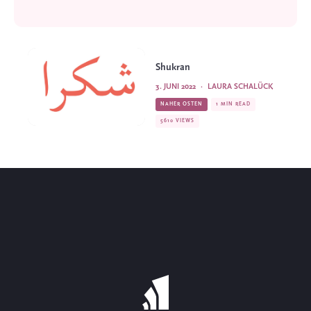
Shukran
3. JUNI 2022
·
LAURA SCHALÜCK
NAHER OSTEN
1 MIN READ
5610 VIEWS