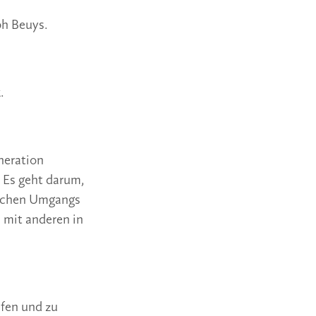
ph Beuys.
.
neration
. Es geht darum,
lichen Umgangs
 mit anderen in
ifen und zu