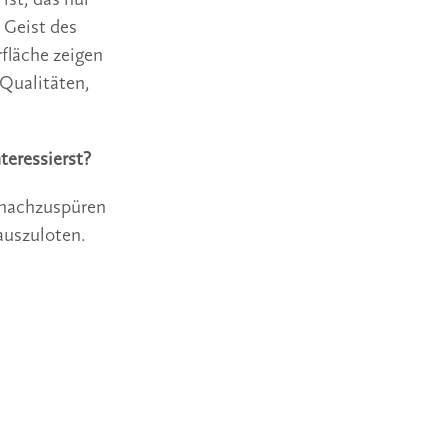
ist, das nur
r Geist des
fläche zeigen
 Qualitäten,
teressierst?
r nachzuspüren
auszuloten.
d