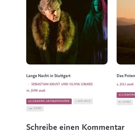
Lange Nacht in Stuttgart
Das Poten
·
SEBASTIAN KNUST UND OLIVIA GIRARD
2. JULI 2026
10. JUNI 2026
ALLGEMEIN
ALLGEMEINE ANTHROPOSOPHIE
2 MIN READ
82 VIEWS
145 VIEWS
Schreibe einen Kommentar