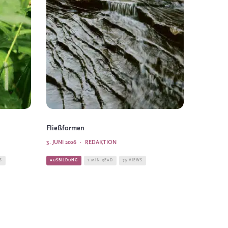
Fließformen
3. JUNI 2026
·
REDAKTION
S
AUSBILDUNG
1 MIN READ
79 VIEWS