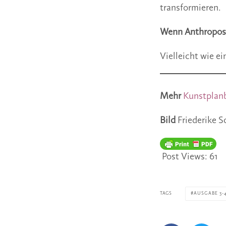
transformieren.
Wenn Anthroposo
Vielleicht wie ei
Mehr
Kunstplan
Bild
Friederike S
Post Views:
61
TAGS
AUSGABE 3-4