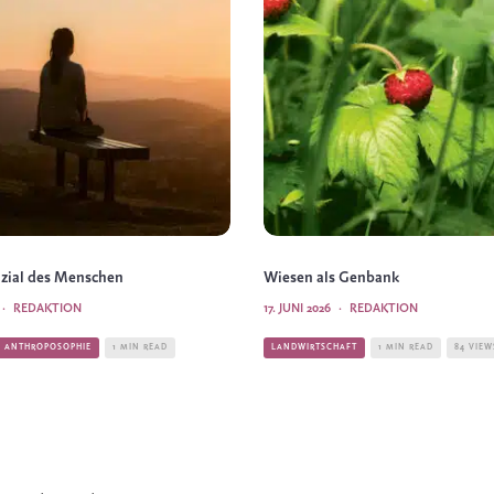
zial des Menschen
Wiesen als Genbank
·
REDAKTION
17. JUNI 2026
·
REDAKTION
E ANTHROPOSOPHIE
1 MIN READ
LANDWIRTSCHAFT
1 MIN READ
84 VIEW