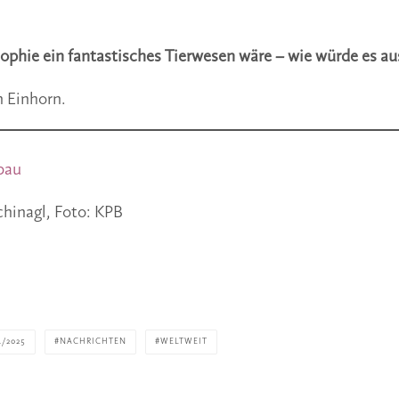
phie ein fantastisches Tierwesen wäre – wie würde es a
n Einhorn.
bau
chinagl, Foto: KPB
/2025
NACHRICHTEN
WELTWEIT