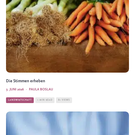
Die Stimmen erheben
3. JUNI 2026
·
PAULA BOSLAU
LANDWIRTSCHAFT
1 MIN READ
81 VIEWS