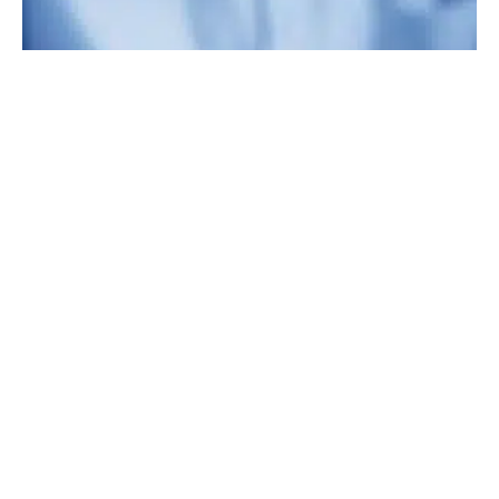
Spiegel der Menschheit
10. JUNI 2026
·
REDAKTION
NACHRICHT
1 MIN READ
84 VIEWS