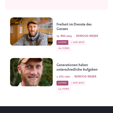
Freiheit im Dienste des
Ganzen
19. MAI 2023
·
REINOUD MEIJER
JUGEND
2 MIN READ
163 VIEWS
Generationen haben
unterschiedliche Aufgaben
2. JULI 2021
·
REINOUD MEIJER
JUGEND
1 MIN READ
175 VIEWS