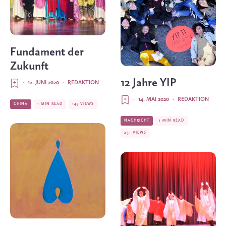
Fundament der
Zukunft
12 Jahre YIP
·
12. JUNI 2020
·
REDAKTION
·
14. MAI 2020
·
REDAKTION
CHINA
1 MIN READ
147 VIEWS
NACHRICHT
1 MIN READ
251 VIEWS