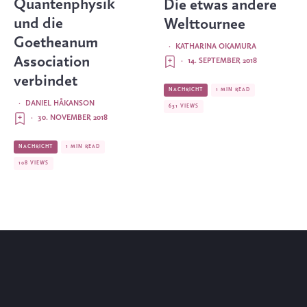
Quantenphysik
Die etwas andere
und die
Welttournee
Goetheanum
·
KATHARINA OKAMURA
Association
·
14. SEPTEMBER 2018
verbindet
NACHRICHT
1 MIN READ
·
DANIEL HÅKANSON
631 VIEWS
·
30. NOVEMBER 2018
NACHRICHT
1 MIN READ
108 VIEWS