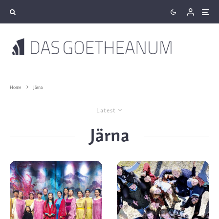
Home
Järna
Latest
Järna