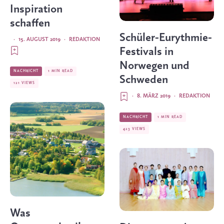
Inspiration
schaffen
Schüler-Eurythmie-
·
15. AUGUST 2019
·
REDAKTION
Festivals in
Norwegen und
NACHRICHT
1 MIN READ
Schweden
121 VIEWS
·
8. MÄRZ 2019
·
REDAKTION
NACHRICHT
1 MIN READ
423 VIEWS
Was