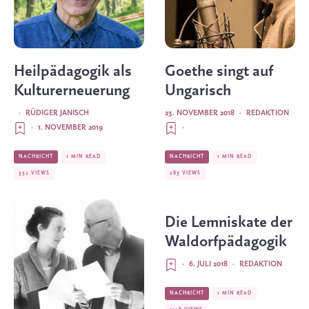
Heilpädagogik als
Goethe singt auf
Kulturerneuerung
Ungarisch
·
RÜDIGER JANISCH
23. NOVEMBER 2018
·
REDAKTION
·
1. NOVEMBER 2019
·
NACHRICHT
1 MIN READ
NACHRICHT
1 MIN READ
332 VIEWS
283 VIEWS
Die Lemniskate der
Waldorfpädagogik
·
6. JULI 2018
·
REDAKTION
NACHRICHT
1 MIN READ