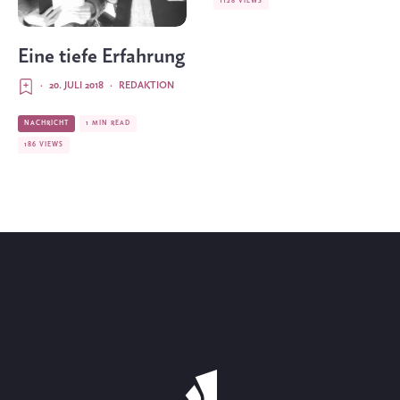
1128 VIEWS
Eine tiefe Erfahrung
·
20. JULI 2018
·
REDAKTION
NACHRICHT
1 MIN READ
186 VIEWS