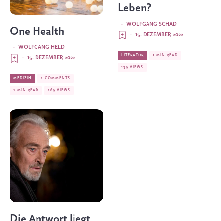
Leben?
·
WOLFGANG SCHAD
One Health
·
15. DEZEMBER 2022
·
WOLFGANG HELD
LITERATUR
1 MIN READ
·
15. DEZEMBER 2022
139 VIEWS
MEDIZIN
2 COMMENTS
2 MIN READ
269 VIEWS
Die Antwort liegt