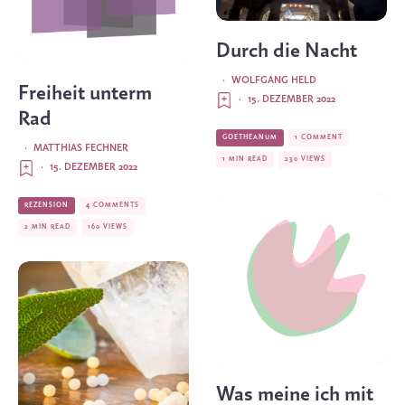
Durch die Nacht
·
WOLFGANG HELD
Freiheit unterm
·
15. DEZEMBER 2022
Rad
GOETHEANUM
1 COMMENT
·
MATTHIAS FECHNER
1 MIN READ
230 VIEWS
·
15. DEZEMBER 2022
REZENSION
4 COMMENTS
2 MIN READ
160 VIEWS
Was meine ich mit